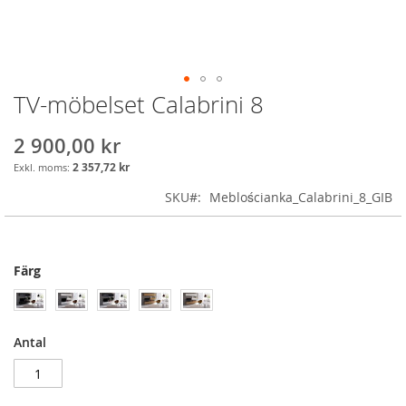
TV-möbelset Calabrini 8
Skip
to
the
2 900,00 kr
beginning
2 357,72 kr
of
the
SKU
Meblościanka_Calabrini_8_GIB
images
gallery
Färg
Antal