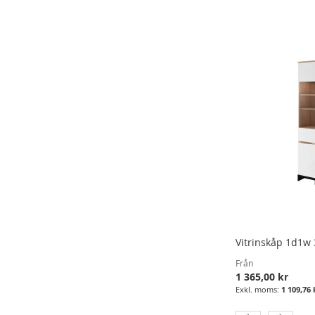
Lägg i varukorgen
I
LÄGG
ÖNSKELISTA
TILL
LÄGG
ÖNSKELISTA
TILL
JÄMFÖRELSE
I
LÄGG
JÄMFÖRELSE
ÖNSKELISTA
TILL
JÄMFÖRELSE
Vitrinskåp 1d1w 
Från
1 365,00 kr
1 109,76 
Lägg i varukorgen
Lägg i varukorgen