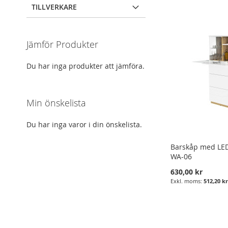
TILLVERKARE
Jämför Produkter
Du har inga produkter att jämföra.
Min önskelista
Du har inga varor i din önskelista.
Barskåp med LE
WA-06
630,00 kr
512,20 k
Lägg i varukorgen
Lägg i varukorgen
LÄGG
LÄGG
I
LÄGG