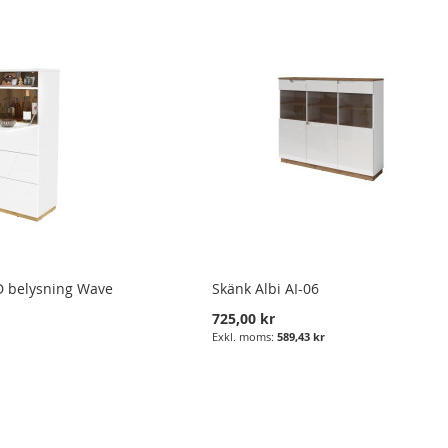
D belysning Wave
Skänk Albi AI-06
725,00 kr
589,43 kr
r