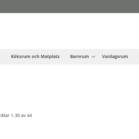
l
Köksrum och Matplats
Barnrum
Vardagsrum
tiklar
1
-
30
av
44