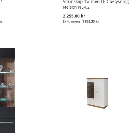
 1
Vitrinskåp 1w med LED belysning
Nelson NL-02
2 255,00 kr
kr
1 833,33 kr