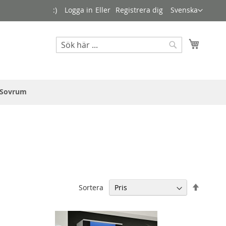
Language
:)
Logga in
Registrera dig
Svenska
Sök
Varuko
Sök
Sovrum
Falland
Sortera
ordning