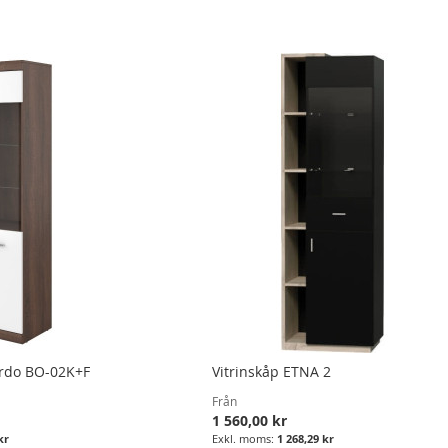
ordo BO-02K+F
Vitrinskåp ETNA 2
Från
1 560,00 kr
kr
1 268,29 kr