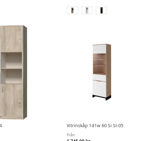
4
Vitrinskåp 1d1w 60 Si SI-05
Från
1 745,00 kr