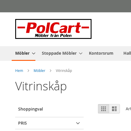
Skip
to
Content
Möbler
Stoppade Möbler
Kontorsrum
Hal
Hem
Möbler
Vitrinskåp
Vitrinskåp
Visa
Rutnät
Lista
Ar
Shoppingval
som
PRIS