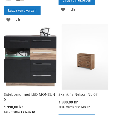
Lägg i varukorgen
LÄGG
LÄGG
Lägg i varukorgen
I
TILL
LÄGG
LÄGG
ÖNSKELISTA
JÄMFÖRELSE
I
TILL
ÖNSKELISTA
JÄMFÖRELSE
Sideboard med LED MONSUN
Skänk 4s Nelson NL-07
6
1 990,00 kr
1 990,00 kr
1 617,89 kr
1 617,89 kr