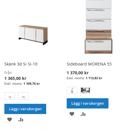
Skänk 3d Si SI-10
Sideboard MORENA 55
1 370,00 kr
Från
1 365,00 kr
1 113,82 kr
1 109,76 kr
Lägg i varukorgen
Lägg i varukorgen
LÄGG
LÄGG
LÄGG
LÄGG
I
TILL
I
TILL