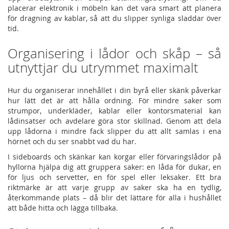
placerar elektronik i möbeln kan det vara smart att planera
för dragning av kablar, så att du slipper synliga sladdar över
tid.
Organisering i lådor och skåp – så
utnyttjar du utrymmet maximalt
Hur du organiserar innehållet i din byrå eller skänk påverkar
hur lätt det är att hålla ordning. För mindre saker som
strumpor, underkläder, kablar eller kontorsmaterial kan
lådinsatser och avdelare göra stor skillnad. Genom att dela
upp lådorna i mindre fack slipper du att allt samlas i ena
hörnet och du ser snabbt vad du har.
I sideboards och skänkar kan korgar eller förvaringslådor på
hyllorna hjälpa dig att gruppera saker: en låda för dukar, en
för ljus och servetter, en för spel eller leksaker. Ett bra
riktmärke är att varje grupp av saker ska ha en tydlig,
återkommande plats – då blir det lättare för alla i hushållet
att både hitta och lägga tillbaka.