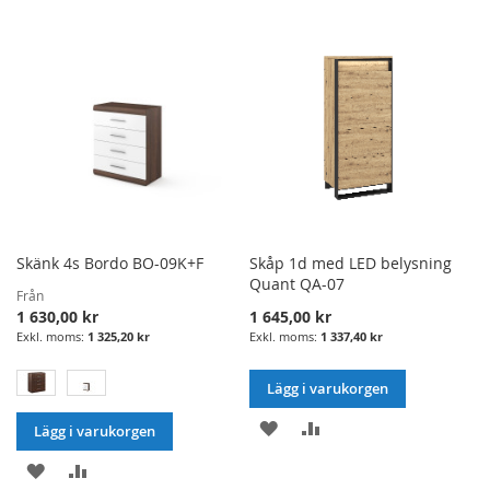
ÖNSKELISTA
JÄMFÖRELSE
Skänk 4s Bordo BO-09K+F
Skåp 1d med LED belysning
Quant QA-07
Från
1 630,00 kr
1 645,00 kr
1 325,20 kr
1 337,40 kr
Lägg i varukorgen
LÄGG
LÄGG
Lägg i varukorgen
I
TILL
LÄGG
LÄGG