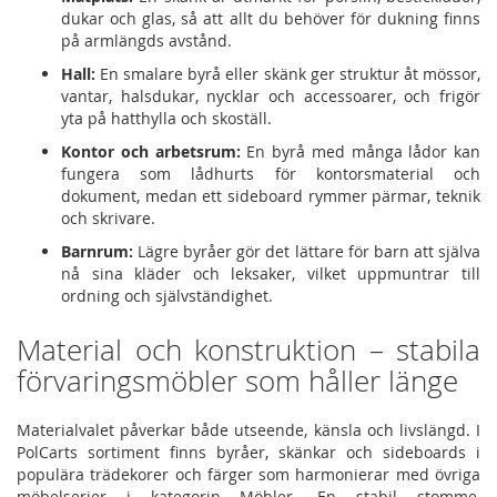
dukar och glas, så att allt du behöver för dukning finns
på armlängds avstånd.
Hall:
En smalare byrå eller skänk ger struktur åt mössor,
vantar, halsdukar, nycklar och accessoarer, och frigör
yta på hatthylla och skoställ.
Kontor och arbetsrum:
En byrå med många lådor kan
fungera som lådhurts för kontorsmaterial och
dokument, medan ett sideboard rymmer pärmar, teknik
och skrivare.
Barnrum:
Lägre byråer gör det lättare för barn att själva
nå sina kläder och leksaker, vilket uppmuntrar till
ordning och självständighet.
Material och konstruktion – stabila
förvaringsmöbler som håller länge
Materialvalet påverkar både utseende, känsla och livslängd. I
PolCarts sortiment finns byråer, skänkar och sideboards i
populära trädekorer och färger som harmonierar med övriga
möbelserier i kategorin Möbler. En stabil stomme,