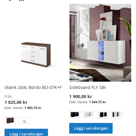
ÖNSKELISTA
JÄMFÖRELSE
I
TILL
ÖNSKELISTA
JÄMFÖRELSE
Skänk 2d4s Bordo BO-07K+F
Sideboard FLY SBI
1 900,00 kr
Från
1 825,00 kr
1 544,72 kr
1 483,74 kr
Lägg i varukorgen
Lägg i varukorgen