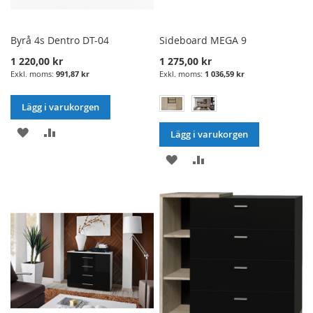
Byrå 4s Dentro DT-04
Sideboard MEGA 9
1 220,00 kr
1 275,00 kr
991,87 kr
1 036,59 kr
Lägg i varukorgen
LÄGG
LÄGG
Lägg i varukorgen
I
TILL
LÄGG
LÄGG
ÖNSKELISTA
JÄMFÖRELSE
I
TILL
ÖNSKELISTA
JÄMFÖRELSE