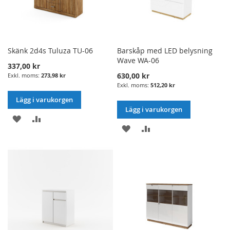
Skänk 2d4s Tuluza TU-06
Barskåp med LED belysning
Wave WA-06
337,00 kr
630,00 kr
273,98 kr
512,20 kr
Lägg i varukorgen
Lägg i varukorgen
LÄGG
LÄGG
LÄGG
LÄGG
I
TILL
I
TILL
ÖNSKELISTA
JÄMFÖRELSE
ÖNSKELISTA
JÄMFÖRELSE