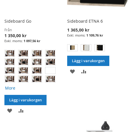
Sideboard Go
Sideboard ETNA 6
1 365,00 kr
Från
1 350,00 kr
1 109,76 kr
1 097,56 kr
Lägg i varukorgen
LÄGG
LÄGG
I
TILL
More
ÖNSKELISTA
JÄMFÖRELSE
Lägg i varukorgen
LÄGG
LÄGG
I
TILL
ÖNSKELISTA
JÄMFÖRELSE