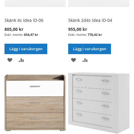
Skänk 4s Idea ID-06
Skänk 2d4s Idea ID-04
805,00 kr
955,00 kr
654,47 kr
776,42 kr
Lägg i varukorgen
Lägg i varukorgen
LÄGG
LÄGG
LÄGG
LÄGG
I
TILL
I
TILL
ÖNSKELISTA
JÄMFÖRELSE
ÖNSKELISTA
JÄMFÖRELSE