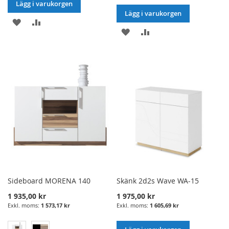
Lägg i varukorgen
Lägg i varukorgen
LÄGG
LÄGG
LÄGG
LÄGG
I
TILL
I
TILL
ÖNSKELISTA
JÄMFÖRELSE
ÖNSKELISTA
JÄMFÖRELSE
Sideboard MORENA 140
Skänk 2d2s Wave WA-15
1 935,00 kr
1 975,00 kr
1 573,17 kr
1 605,69 kr