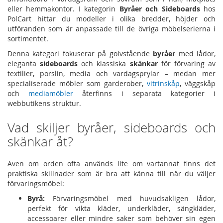
eller hemmakontor. I kategorin
Byråer och Sideboards
hos
PolCart hittar du modeller i olika bredder, höjder och
utföranden som är anpassade till de övriga möbelserierna i
sortimentet.
Denna kategori fokuserar på golvstående
byråer
med lådor,
eleganta
sideboards
och klassiska
skänkar
för förvaring av
textilier, porslin, media och vardagsprylar – medan mer
specialiserade möbler som garderober,
vitrinskåp
, väggskåp
och
mediamöbler
återfinns i separata kategorier i
webbutikens struktur.
Vad skiljer byråer, sideboards och
skänkar åt?
Även om orden ofta används lite om vartannat finns det
praktiska skillnader som är bra att känna till när du väljer
förvaringsmöbel:
Byrå:
Förvaringsmöbel med huvudsakligen lådor,
perfekt för vikta kläder, underkläder, sängkläder,
accessoarer eller mindre saker som behöver sin egen