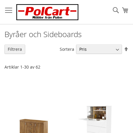
Skip
to
Sök
Va
Content
Byråer och Sideboards
Fa
Sortera
Filtrera
or
Artiklar
1
-
30
av
62