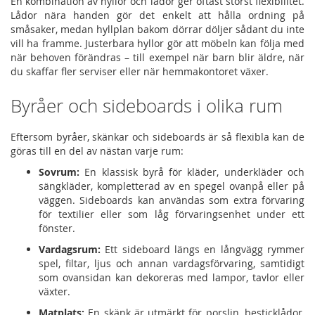
En kombination av hyllor och lådor ger oftast störst flexibilitet.
Lådor nära handen gör det enkelt att hålla ordning på
småsaker, medan hyllplan bakom dörrar döljer sådant du inte
vill ha framme. Justerbara hyllor gör att möbeln kan följa med
när behoven förändras – till exempel när barn blir äldre, när
du skaffar fler serviser eller när hemmakontoret växer.
Byråer och sideboards i olika rum
Eftersom byråer, skänkar och sideboards är så flexibla kan de
göras till en del av nästan varje rum:
Sovrum:
En klassisk byrå för kläder, underkläder och
sängkläder, kompletterad av en spegel ovanpå eller på
väggen. Sideboards kan användas som extra förvaring
för textilier eller som låg förvaringsenhet under ett
fönster.
Vardagsrum:
Ett sideboard längs en långvägg rymmer
spel, filtar, ljus och annan vardagsförvaring, samtidigt
som ovansidan kan dekoreras med lampor, tavlor eller
växter.
Matplats:
En skänk är utmärkt för porslin, besticklådor,