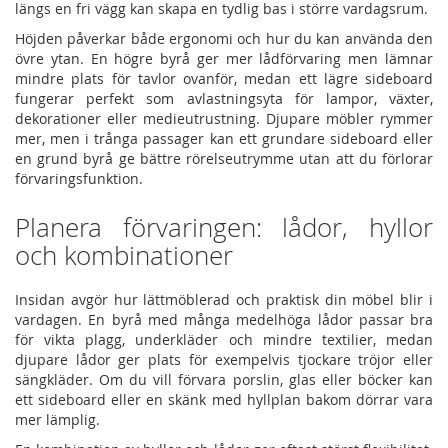
längs en fri vägg kan skapa en tydlig bas i större vardagsrum.
Höjden påverkar både ergonomi och hur du kan använda den
övre ytan. En högre byrå ger mer lådförvaring men lämnar
mindre plats för tavlor ovanför, medan ett lägre sideboard
fungerar perfekt som avlastningsyta för lampor, växter,
dekorationer eller medieutrustning. Djupare möbler rymmer
mer, men i trånga passager kan ett grundare sideboard eller
en grund byrå ge bättre rörelseutrymme utan att du förlorar
förvaringsfunktion.
Planera förvaringen: lådor, hyllor
och kombinationer
Insidan avgör hur lättmöblerad och praktisk din möbel blir i
vardagen. En byrå med många medelhöga lådor passar bra
för vikta plagg, underkläder och mindre textilier, medan
djupare lådor ger plats för exempelvis tjockare tröjor eller
sängkläder. Om du vill förvara porslin, glas eller böcker kan
ett sideboard eller en skänk med hyllplan bakom dörrar vara
mer lämplig.