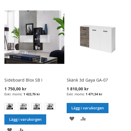
ÖNSKELISTA
JÄMFÖRELSE
I
TILL
ÖNSKELISTA
JÄMFÖRELSE
Sideboard Blox SB I
Skänk 3d Gaya GA-07
1 750,00 kr
1 810,00 kr
1 422,76 kr
1 471,54 kr
Lägg i varukorgen
LÄGG
LÄGG
Lägg i varukorgen
I
TILL
LÄGG
LÄGG