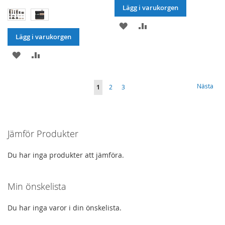
Lägg i varukorgen
LÄGG
LÄGG
Lägg i varukorgen
I
TILL
LÄGG
LÄGG
ÖNSKELISTA
JÄMFÖRELSE
I
TILL
Sida
Sida
Nästa
You're
Sida
Sida
1
2
3
ÖNSKELISTA
JÄMFÖRELSE
currently
reading
Jämför Produkter
page
Du har inga produkter att jämföra.
Min önskelista
Du har inga varor i din önskelista.