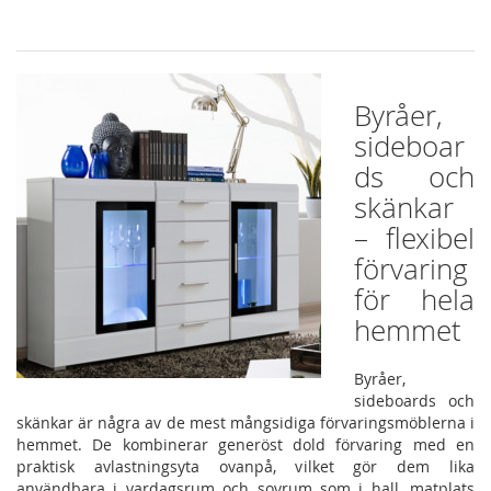
Byråer,
sideboar
ds och
skänkar
– flexibel
förvaring
för hela
hemmet
Byråer,
sideboards och
skänkar är några av de mest mångsidiga förvaringsmöblerna i
hemmet. De kombinerar generöst dold förvaring med en
praktisk avlastningsyta ovanpå, vilket gör dem lika
användbara i vardagsrum och sovrum som i hall, matplats