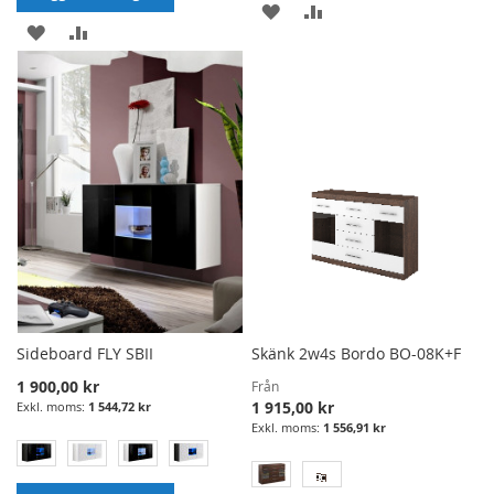
LÄGG
LÄGG
LÄGG
LÄGG
I
TILL
I
TILL
ÖNSKELISTA
JÄMFÖRELSE
ÖNSKELISTA
JÄMFÖRELSE
Sideboard FLY SBII
Skänk 2w4s Bordo BO-08K+F
1 900,00 kr
Från
1 915,00 kr
1 544,72 kr
1 556,91 kr