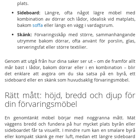
plats.
Sideboard:
Längre, ofta något lägre möbel med
kombination av dörrar och lådor, idealisk vid matplats,
bakom
soffa
eller längs en vägg i vardagsrum.
Skänk:
Förvaringsskåp med större, sammanhängande
utrymme bakom dörrar, ofta använt för porslin, glas,
serveringsfat eller större textilier.
Genom att utgå från hur dina saker ser ut – om de framför allt
mår bäst i lådor, bakom dörrar eller i en kombination – blir
det enklare att avgöra om du ska satsa på en byrå, ett
sideboard eller en skänk som huvudsaklig förvaringsmöbel.
Rätt mått: höjd, bredd och djup för
din förvaringsmöbel
En genomtänkt möbel börjar med noggranna mått. Mät
väggens bredd och fundera på hur mycket plats byrån eller
sideboardet får ta visuellt. I mindre rum kan en smalare byrå
eller kompakt skänk ge mer luft, medan ett längre sideboard