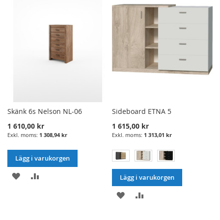
ÖNSKELISTA
JÄMFÖRELSE
ÖNSKELISTA
JÄMFÖRELSE
Skänk 6s Nelson NL-06
Sideboard ETNA 5
1 610,00 kr
1 615,00 kr
1 308,94 kr
1 313,01 kr
Lägg i varukorgen
LÄGG
LÄGG
Lägg i varukorgen
I
TILL
LÄGG
LÄGG
ÖNSKELISTA
JÄMFÖRELSE
I
TILL