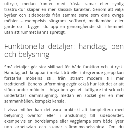
uttryck, medan fronter med frästa ramar eller synlig
trästruktur skapar en mer klassisk karaktär. Genom att välja
byråer och sideboards från samma serie som dina övriga
möbler – exempelvis sängram, soffbord, mediamöbel eller
garderob – bygger du upp en genomgående stil i hemmet
utan att rummet känns spretigt.
Funktionella detaljer: handtag, ben
och belysning
Små detaljer gör stor skillnad för både funktion och uttryck.
Handtag och knoppar i metall, trä eller integrerade grepp kan
förstärka möbelns stil, från stramt modern till mer
traditionell. Benens utformning avgör också hur lätt det är att
städa under möbeln – höga ben ger ett luftigare intryck och
underlättar dammsugning, medan en sockel ger en mer
sammanhållen, kompakt känsla.
I vissa miljöer kan det vara praktiskt att komplettera med
belysning ovanför eller i anslutning till sideboardet,
exempelvis en bordslampa eller vägglampa som både lyser
upp arbetsytan och skapar stämningsbelysning. Om du