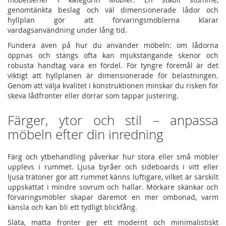
genomtänkta beslag och väl dimensionerade lådor och
hyllplan gör att förvaringsmöblerna klarar
vardagsanvändning under lång tid.
Fundera även på hur du använder möbeln: om lådorna
öppnas och stängs ofta kan mjukstängande skenor och
robusta handtag vara en fördel. För tyngre föremål är det
viktigt att hyllplanen är dimensionerade för belastningen.
Genom att välja kvalitet i konstruktionen minskar du risken för
skeva lådfronter eller dörrar som tappar justering.
Färger, ytor och stil – anpassa
möbeln efter din inredning
Färg och ytbehandling påverkar hur stora eller små möbler
upplevs i rummet. Ljusa byråer och sideboards i vitt eller
ljusa trätoner gör att rummet känns luftigare, vilket är särskilt
uppskattat i mindre sovrum och hallar. Mörkare skänkar och
förvaringsmöbler skapar däremot en mer ombonad, varm
känsla och kan bli ett tydligt blickfång.
Släta, matta fronter ger ett modernt och minimalistiskt