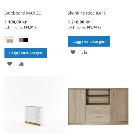
Sideboard MARGO
Skänk 4s Idea ID-10
1 100,00 kr
1 210,00 kr
894,31 kr
983,74 kr
Lägg i varukorgen
LÄGG
LÄGG
Lägg i varukorgen
I
TILL
LÄGG
LÄGG
ÖNSKELISTA
JÄMFÖRELSE
I
TILL
ÖNSKELISTA
JÄMFÖRELSE