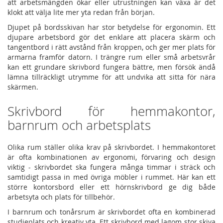
att arbetsmängden ökar eller utrustningen kan växa är det
klokt att välja lite mer yta redan från början.
Djupet på bordsskivan har stor betydelse för ergonomin. Ett
djupare arbetsbord gör det enklare att placera skärm och
tangentbord i rätt avstånd från kroppen, och ger mer plats för
armarna framför datorn. I trängre rum eller små arbetsvrår
kan ett grundare skrivbord fungera bättre, men försök ändå
lämna tillräckligt utrymme för att undvika att sitta för nära
skärmen.
Skrivbord för hemmakontor,
barnrum och arbetsplats
Olika rum ställer olika krav på skrivbordet. I hemmakontoret
är ofta kombinationen av ergonomi, förvaring och design
viktig - skrivbordet ska fungera många timmar i sträck och
samtidigt passa in med övriga möbler i rummet. Här kan ett
större kontorsbord eller ett hörnskrivbord ge dig både
arbetsyta och plats för tillbehör.
I barnrum och tonårsrum är skrivbordet ofta en kombinerad
studieplats och kreativ yta. Ett skrivbord med lagom stor skiva