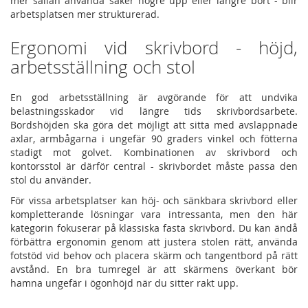
mer sällan använda saker högre upp eller längre bort - blir
arbetsplatsen mer strukturerad.
Ergonomi vid skrivbord - höjd,
arbetsställning och stol
En god arbetsställning är avgörande för att undvika
belastningsskador vid längre tids skrivbordsarbete.
Bordshöjden ska göra det möjligt att sitta med avslappnade
axlar, armbågarna i ungefär 90 graders vinkel och fötterna
stadigt mot golvet. Kombinationen av skrivbord och
kontorsstol är därför central - skrivbordet måste passa den
stol du använder.
För vissa arbetsplatser kan höj- och sänkbara skrivbord eller
kompletterande lösningar vara intressanta, men den här
kategorin fokuserar på klassiska fasta skrivbord. Du kan ändå
förbättra ergonomin genom att justera stolen rätt, använda
fotstöd vid behov och placera skärm och tangentbord på rätt
avstånd. En bra tumregel är att skärmens överkant bör
hamna ungefär i ögonhöjd när du sitter rakt upp.