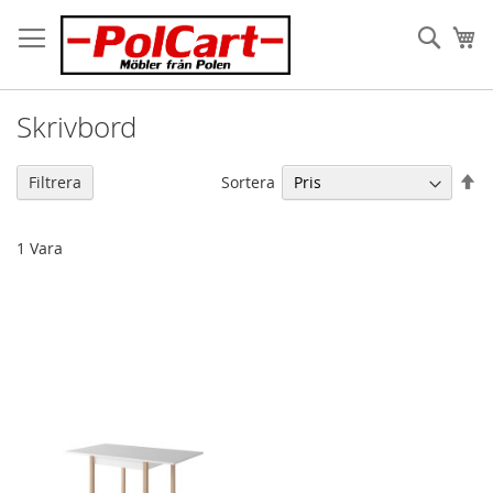
Skip
to
Sök
Va
Content
Skrivbord
Fa
Sortera
Filtrera
or
1
Vara