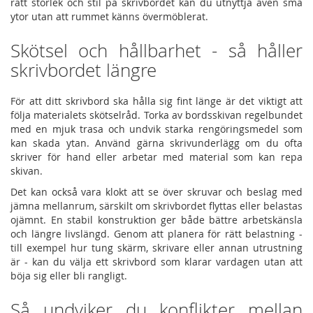
rätt storlek och stil på skrivbordet kan du utnyttja även små
ytor utan att rummet känns övermöblerat.
Skötsel och hållbarhet - så håller
skrivbordet längre
För att ditt skrivbord ska hålla sig fint länge är det viktigt att
följa materialets skötselråd. Torka av bordsskivan regelbundet
med en mjuk trasa och undvik starka rengöringsmedel som
kan skada ytan. Använd gärna skrivunderlägg om du ofta
skriver för hand eller arbetar med material som kan repa
skivan.
Det kan också vara klokt att se över skruvar och beslag med
jämna mellanrum, särskilt om skrivbordet flyttas eller belastas
ojämnt. En stabil konstruktion ger både bättre arbetskänsla
och längre livslängd. Genom att planera för rätt belastning -
till exempel hur tung skärm, skrivare eller annan utrustning
är - kan du välja ett skrivbord som klarar vardagen utan att
böja sig eller bli rangligt.
Så undviker du konflikter mellan