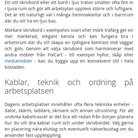
Ett vitt skrivbord eller ett bord i ljus träton smälter ofta fint in
i ljusa rum och gör att arbetsytan upplevs större och luftigare.
Det är ett naturligt val i många hemmakontor och i barnrum
där du vill ha en ljus bas.
Mörkare skrivbord i exempelvis svart eller mörk träfärg ger en
mer markerad, elegant känsla och kan fungera bra i
arbetsrum där du vill skapa en tydligare kontrast mot väggar
och golv. Genom att välja skrivbord som harmonierar med
andra möbler från PolCart - till exempel hyllor, skåp eller
mediamöbler
- kan du bygga upp en konsekvent stil i hela
bostaden.
Kablar, teknik och ordning på
arbetsplatsen
Dagens arbetsplatser innehåller ofta flera tekniska enheter -
dator, skärm, laddare, skrivare och annan utrustning. För att
undvika kabeltrassel är det bra att redan från början planera
hur du vill dra kablar runt och under skrivbordet. Välj gärna
en placering nära eluttag och eventuellt nätverksuttag om du
använder fast uppkoppling.