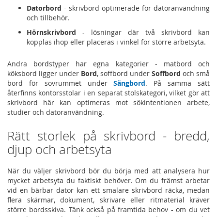
Datorbord
- skrivbord optimerade för datoranvändning
och tillbehör.
Hörnskrivbord
- lösningar där två skrivbord kan
kopplas ihop eller placeras i vinkel för större arbetsyta.
Andra bordstyper har egna kategorier - matbord och
köksbord ligger under
Bord
, soffbord under
Soffbord
och små
bord för sovrummet under
Sängbord
. På samma sätt
återfinns kontorsstolar i en separat stolskategori, vilket gör att
skrivbord här kan optimeras mot sökintentionen arbete,
studier och datoranvändning.
Rätt storlek på skrivbord - bredd,
djup och arbetsyta
När du väljer skrivbord bör du börja med att analysera hur
mycket arbetsyta du faktiskt behöver. Om du främst arbetar
vid en bärbar dator kan ett smalare skrivbord räcka, medan
flera skärmar, dokument, skrivare eller ritmaterial kräver
större bordsskiva. Tänk också på framtida behov - om du vet