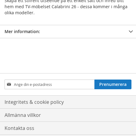
Skapa ett stilrent utseende på ett enkelt sätt och inred ditt
hem med TV-möbelset Calabrini 26 - dessa kommer i många
olika modeller.
Mer information:
Prenumerera
Prenumerera
på
nyhetsbrev:
Integritets & cookie policy
Allmänna villkor
Kontakta oss