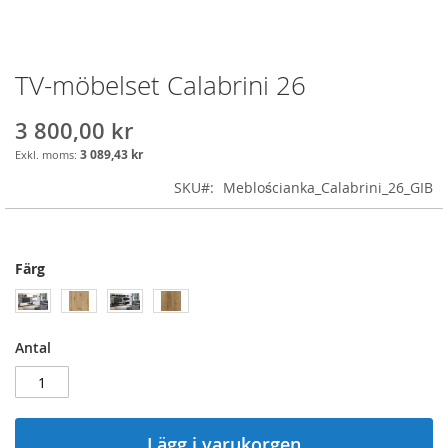
TV-möbelset Calabrini 26
Skip
to
the
3 800,00 kr
beginning
3 089,43 kr
of
the
SKU
Meblościanka_Calabrini_26_GIB
images
gallery
Färg
Antal
Lägg i varukorgen