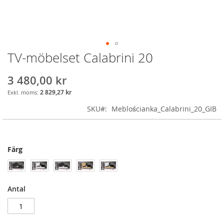
TV-möbelset Calabrini 20
Skip
to
the
3 480,00 kr
beginning
2 829,27 kr
of
the
SKU
Meblościanka_Calabrini_20_GIB
images
gallery
Färg
Antal