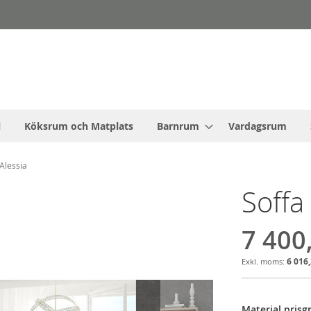
l
Köksrum och Matplats
Barnrum
Vardagsrum
 Alessia
Soffa
7 400
6 016,
Material prisg