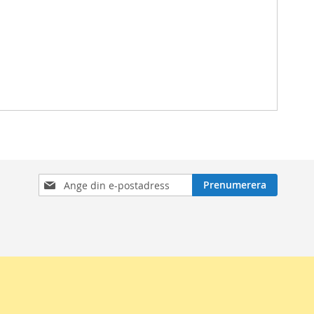
Prenumerera
Prenumerera
på
nyhetsbrev: