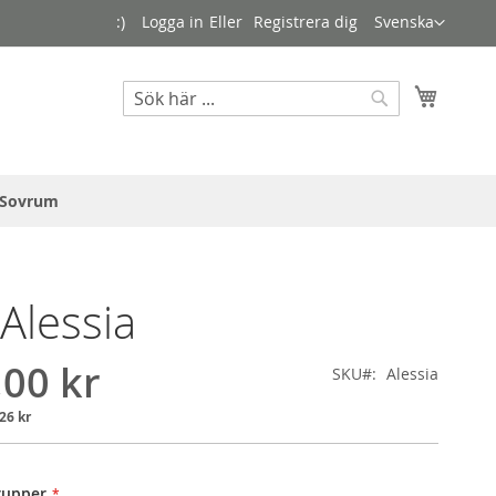
Language
:)
Logga in
Registrera dig
Svenska
Sök
Varuko
Sök
Sovrum
 Alessia
,00 kr
SKU
Alessia
26 kr
rupper