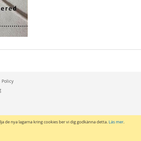
 Policy
g
ölja de nya lagarna kring cookies ber vi dig godkänna detta.
Läs mer
.
Copyright © 2014-2021 PolCart - All rights reserved