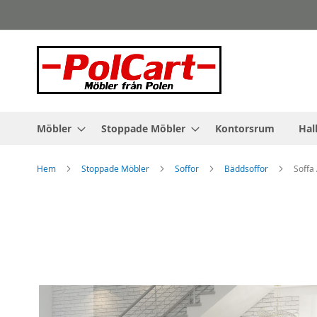
Skip
to
Content
Möbler
Stoppade Möbler
Kontorsrum
Hal
Hem
Stoppade Möbler
Soffor
Bäddsoffor
Soffa
Skip
to
the
end
of
the
images
gallery