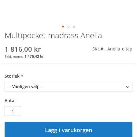
Multipocket madrass Anella
Skip
to
the
1 816,00 kr
SKU
Anella_eltap
beginning
1 476,42 kr
of
the
images
Storlek
gallery
Antal
Lägg i varukorgen