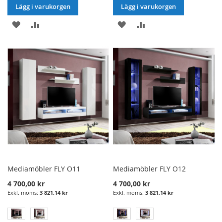
Lägg i varukorgen
Lägg i varukorgen
LÄGG
LÄGG
LÄGG
LÄGG
I
TILL
I
TILL
ÖNSKELISTA
JÄMFÖRELSE
ÖNSKELISTA
JÄMFÖRELSE
Mediamöbler FLY O11
Mediamöbler FLY O12
4 700,00 kr
4 700,00 kr
3 821,14 kr
3 821,14 kr