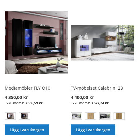
I
TILL
I
TILL
ÖNSKELISTA
JÄMFÖRELSE
ÖNSKELISTA
JÄMFÖRELSE
Mediamöbler FLY O10
TV-möbelset Calabrini 28
4 350,00 kr
4 400,00 kr
3 536,59 kr
3 577,24 kr
Lägg i varukorgen
Lägg i varukorgen