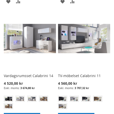
LÄGG
LÄGG
LÄGG
LÄGG
I
TILL
I
TILL
ÖNSKELISTA
JÄMFÖRELSE
ÖNSKELISTA
JÄMFÖRELSE
Vardagsrumsset Calabrini 14
TV-möbelset Calabrini 11
4 520,00 kr
4 560,00 kr
3 674,80 kr
3 707,32 kr