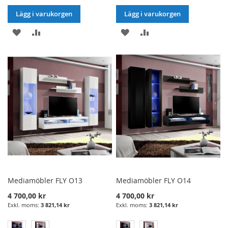
Lägg i varukorgen
Lägg i varukorgen
LÄGG
LÄGG
LÄGG
LÄGG
I
TILL
I
TILL
ÖNSKELISTA
JÄMFÖRELSE
ÖNSKELISTA
JÄMFÖRELSE
Mediamöbler FLY O13
Mediamöbler FLY O14
4 700,00 kr
4 700,00 kr
3 821,14 kr
3 821,14 kr