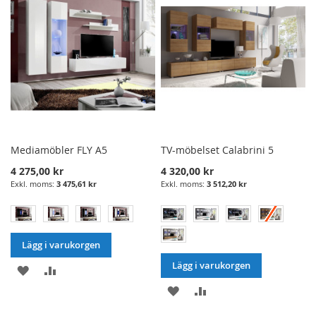
Mediamöbler FLY A5
TV-möbelset Calabrini 5
4 275,00 kr
4 320,00 kr
3 475,61 kr
3 512,20 kr
Lägg i varukorgen
Lägg i varukorgen
LÄGG
LÄGG
LÄGG
LÄGG
I
TILL
I
TILL