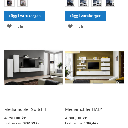
Lägg i varukorgen
Lägg i varukorgen
LÄGG
LÄGG
LÄGG
LÄGG
I
TILL
I
TILL
ÖNSKELISTA
JÄMFÖRELSE
ÖNSKELISTA
JÄMFÖRELSE
Mediamöbler Switch I
Mediamöbler ITALY
4 750,00 kr
4 800,00 kr
3 861,79 kr
3 902,44 kr