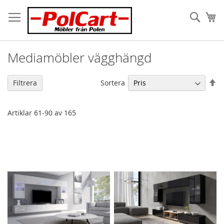
Skip
to
Sök
Va
Content
Mediamöbler vägghängd
Fa
Sortera
Filtrera
or
Artiklar
61
-
90
av
165