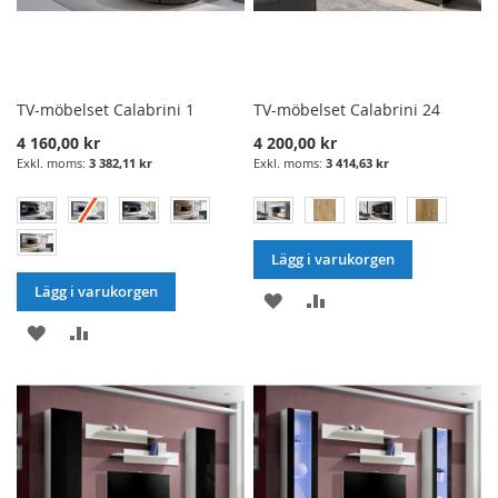
TV-möbelset Calabrini 1
TV-möbelset Calabrini 24
4 160,00 kr
4 200,00 kr
3 382,11 kr
3 414,63 kr
Lägg i varukorgen
Lägg i varukorgen
LÄGG
LÄGG
LÄGG
LÄGG
I
TILL
I
TILL
ÖNSKELISTA
JÄMFÖRELSE
ÖNSKELISTA
JÄMFÖRELSE