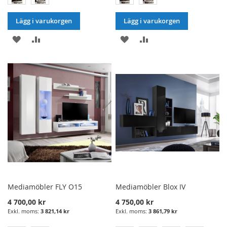
Lägg i varukorgen
Lägg i varukorgen
LÄGG
LÄGG
LÄGG
LÄGG
I
TILL
I
TILL
ÖNSKELISTA
JÄMFÖRELSE
ÖNSKELISTA
JÄMFÖRELSE
Mediamöbler FLY O15
Mediamöbler Blox IV
4 700,00 kr
4 750,00 kr
3 821,14 kr
3 861,79 kr