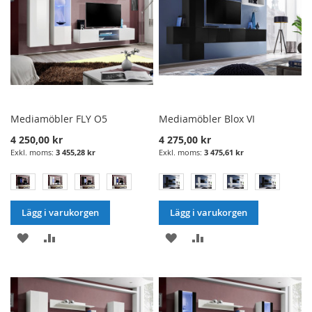
Mediamöbler FLY O5
Mediamöbler Blox VI
4 250,00 kr
4 275,00 kr
3 455,28 kr
3 475,61 kr
Lägg i varukorgen
Lägg i varukorgen
LÄGG
LÄGG
LÄGG
LÄGG
I
TILL
I
TILL
ÖNSKELISTA
JÄMFÖRELSE
ÖNSKELISTA
JÄMFÖRELSE