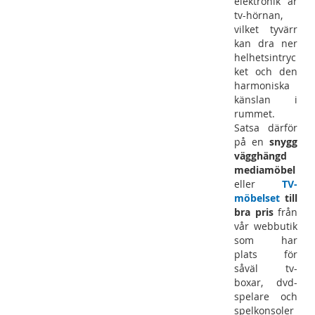
elektronik är
tv-hörnan,
vilket tyvärr
kan dra ner
helhetsintryc
ket och den
harmoniska
känslan i
rummet.
Satsa därför
på en
snygg
vägghängd
mediamöbel
eller
TV-
möbelset
till
bra pris
från
vår webbutik
som har
plats för
såväl tv-
boxar, dvd-
spelare och
spelkonsoler