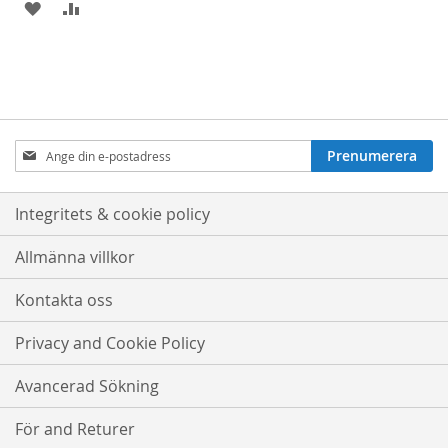
LÄGG
LÄGG
I
TILL
ÖNSKELISTA
JÄMFÖRELSE
Prenumerera
Prenumerera
på
nyhetsbrev:
Integritets & cookie policy
Allmänna villkor
Kontakta oss
Privacy and Cookie Policy
Avancerad Sökning
För and Returer