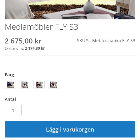
Mediamöbler FLY S3
Skip
to
the
2 675,00 kr
SKU
Meblościanka FLY S3
beginning
2 174,80 kr
of
the
images
gallery
Färg
Antal
Lägg i varukorgen