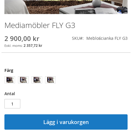
Mediamöbler FLY G3
Skip
to
the
2 900,00 kr
SKU
Meblościanka FLY G3
beginning
2 357,72 kr
of
the
images
gallery
Färg
Antal
Lägg i varukorgen