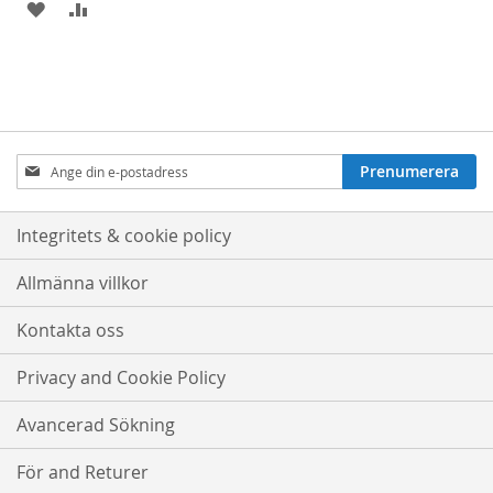
LÄGG
LÄGG
I
TILL
ÖNSKELISTA
JÄMFÖRELSE
Prenumerera
Prenumerera
på
nyhetsbrev:
Integritets & cookie policy
Allmänna villkor
Kontakta oss
Privacy and Cookie Policy
Avancerad Sökning
För and Returer