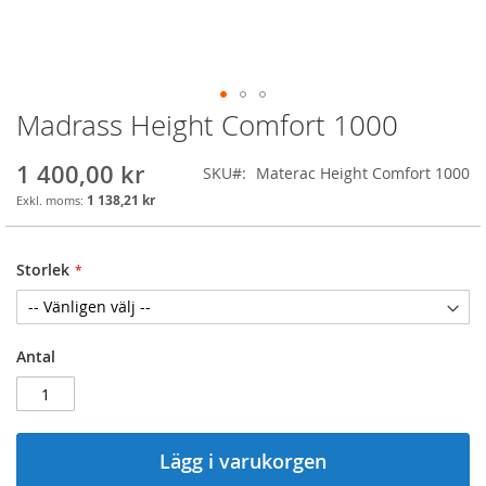
Madrass Height Comfort 1000
Skip
to
the
1 400,00 kr
SKU
Materac Height Comfort 1000
beginning
1 138,21 kr
of
the
images
Storlek
gallery
Antal
Lägg i varukorgen